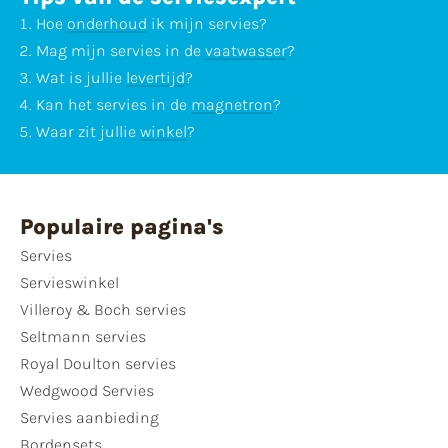
Hoe
onderhoud
ik mijn servies?
Mag mijn servies in de
vaatwasser
?
Wat is jullie
levertijd
?
Kan het servies in de
magnetron
?
Waar zit jullie
winkel
?
Populaire pagina's
Servies
Servieswinkel
Villeroy & Boch servies
Seltmann servies
Royal Doulton servies
Wedgwood Servies
Servies aanbieding
Bordensets