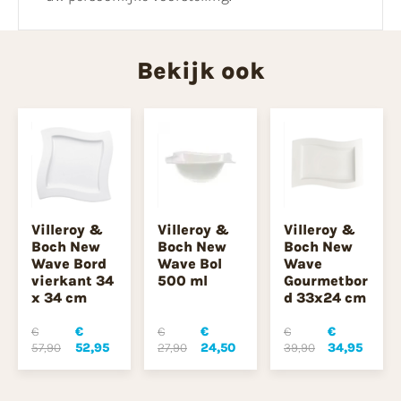
Bekijk ook
Villeroy &
Villeroy &
Villeroy &
Boch New
Boch New
Boch New
Wave Bord
Wave Bol
Wave
vierkant 34
500 ml
Gourmetbor
x 34 cm
d 33x24 cm
€
€
€
€
€
€
57,90
52,95
27,90
24,50
39,90
34,95