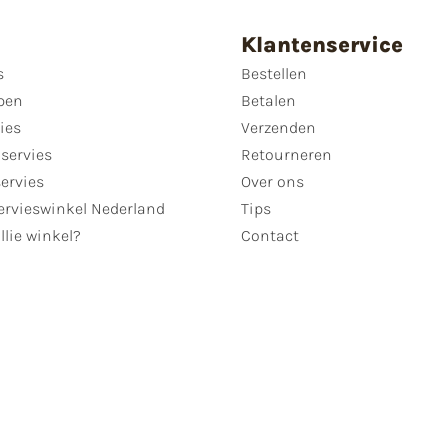
Klantenservice
s
Bestellen
pen
Betalen
ies
Verzenden
servies
Retourneren
servies
Over ons
ervieswinkel Nederland
Tips
llie winkel?
Contact