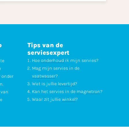
p
Tips van de
serviesexpert
Hoe
onderhoud
ik mijn servies?
ste
Mag mijn servies in de
e
vaatwasser
?
r onder
Wat is jullie
levertijd
?
n.
Kan het servies in de
magnetron
?
l van
Waar zit jullie
winkel
?
te