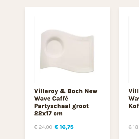
Villeroy & Boch New
Vil
Wave Caffè
Wav
Partyschaal groot
Kof
22x17 cm
€ 24,00
€ 16,75
€ 18