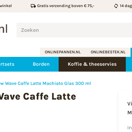
winkel
Gratis verzending boven € 75,-
14 da
ONLINEPANNEN.NL
ONLINEBESTEK.NL
rtsets
Borden
Koffie & theeservies
ew Wave Caffe Latte Machiato Glas 300 ml
ave Caffe Latte
V
l
M
I