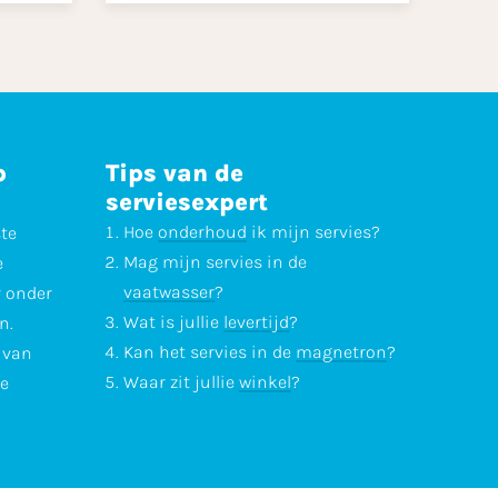
p
Tips van de
serviesexpert
Hoe
onderhoud
ik mijn servies?
ste
Mag mijn servies in de
e
vaatwasser
?
r onder
Wat is jullie
levertijd
?
n.
Kan het servies in de
magnetron
?
l van
Waar zit jullie
winkel
?
te