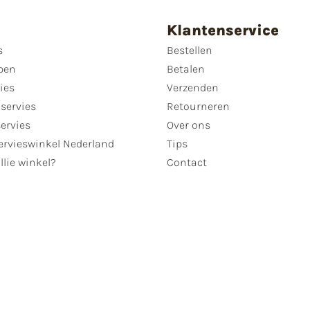
Klantenservice
s
Bestellen
pen
Betalen
ies
Verzenden
servies
Retourneren
servies
Over ons
ervieswinkel Nederland
Tips
llie winkel?
Contact