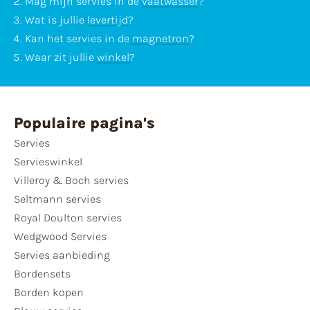
Mag mijn servies in de
vaatwasser
?
Wat is jullie
levertijd
?
Kan het servies in de
magnetron
?
Waar zit jullie
winkel
?
Populaire pagina's
Servies
Servieswinkel
Villeroy & Boch servies
Seltmann servies
Royal Doulton servies
Wedgwood Servies
Servies aanbieding
Bordensets
Borden kopen