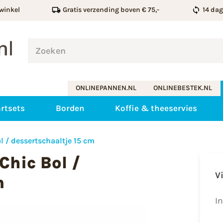
winkel
Gratis verzending boven € 75,-
14 da
ONLINEPANNEN.NL
ONLINEBESTEK.NL
rtsets
Borden
Koffie & theeservies
l / dessertschaaltje 15 cm
Chic Bol /
V
m
I