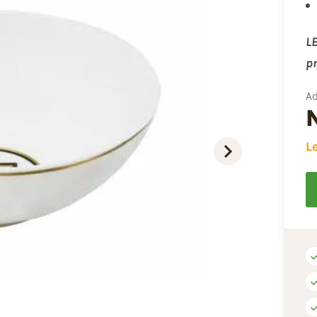
LE
pr
Ad
L