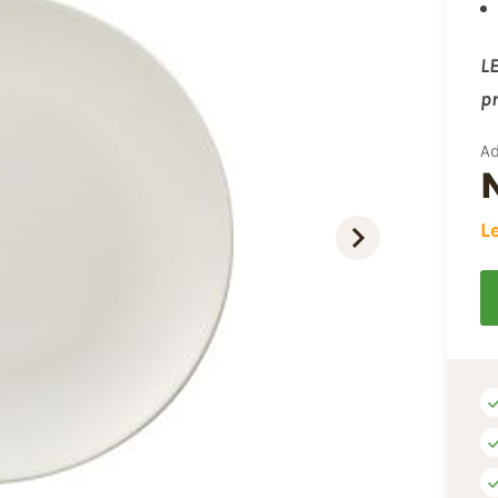
LE
pr
Ad
L