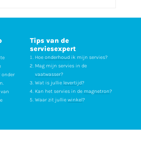
p
Tips van de
serviesexpert
Hoe
onderhoud
ik mijn servies?
ste
Mag mijn servies in de
e
vaatwasser
?
r onder
Wat is jullie
levertijd
?
n.
Kan het servies in de
magnetron
?
l van
Waar zit jullie
winkel
?
te