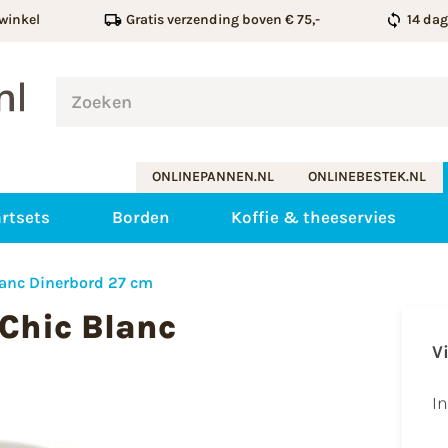
winkel
Gratis verzending boven € 75,-
14 da
ONLINEPANNEN.NL
ONLINEBESTEK.NL
rtsets
Borden
Koffie & theeservies
lanc Dinerbord 27 cm
oChic Blanc
V
I