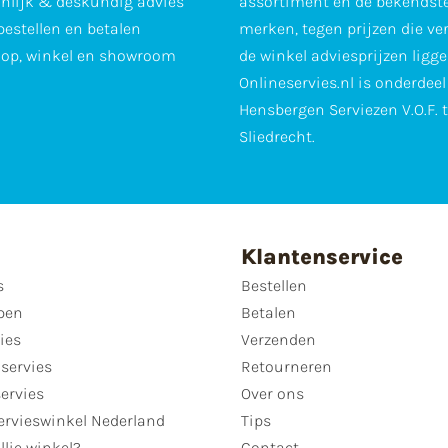
nlijk & deskundig advies
assortiment en de bekendst
 bestellen en betalen
merken, tegen prijzen die ve
op, winkel en showroom
de winkel adviesprijzen ligge
Onlineservies.nl is onderdee
Hensbergen Serviezen V.O.F. 
Sliedrecht.
Klantenservice
s
Bestellen
pen
Betalen
ies
Verzenden
servies
Retourneren
servies
Over ons
ervieswinkel Nederland
Tips
llie winkel?
Contact