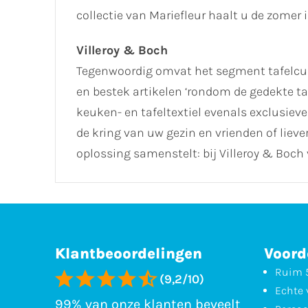
collectie van Mariefleur haalt u de zomer i
Villeroy & Boch
Tegenwoordig omvat het segment tafelcult
en bestek artikelen ‘rondom de gedekte ta
keuken- en tafeltextiel evenals exclusieve 
de kring van uw gezin en vrienden of lie
oplossing samenstelt: bij Villeroy & Boch 
Klantbeoordelingen
Voord
Ruim 5
(9,2/10)
Echte 
99% van onze klanten beveelt