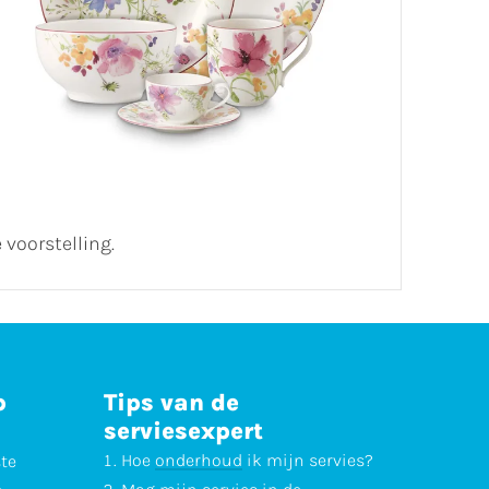
 voorstelling.
p
Tips van de
serviesexpert
Hoe
onderhoud
ik mijn servies?
ste