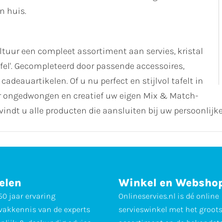
n huis.
uur een compleet assortiment aan servies, kristal
fel'. Gecompleteerd door passende accessoires,
cadeauartikelen. Of u nu perfect en stijlvol tafelt in
ver ongedwongen en creatief uw eigen Mix & Match-
vindt u alle producten die aansluiten bij uw persoonlijke
elen
Winkel en Websho
0 jaar ervaring
Onlineservies.nl is dé online
vakkennis van de experts
servieswinkel met het groot