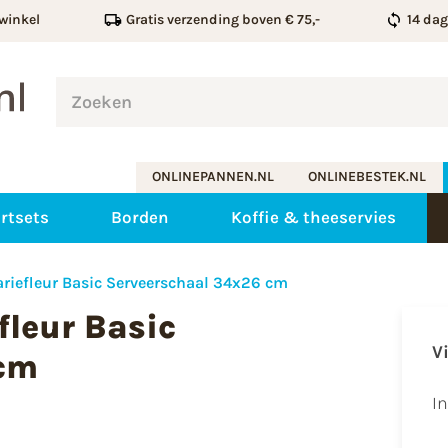
winkel
Gratis verzending boven € 75,-
14 da
ONLINEPANNEN.NL
ONLINEBESTEK.NL
rtsets
Borden
Koffie & theeservies
ariefleur Basic Serveerschaal 34x26 cm
fleur Basic
V
 cm
I