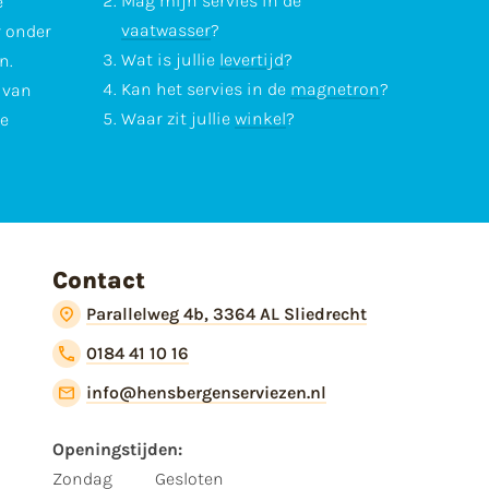
Mag mijn servies in de
e
vaatwasser
?
r onder
Wat is jullie
levertijd
?
n.
Kan het servies in de
magnetron
?
l van
Waar zit jullie
winkel
?
te
Contact
Parallelweg 4b, 3364 AL Sliedrecht
0184 41 10 16
info@hensbergenserviezen.nl
Openingstijden:
Zondag
Gesloten