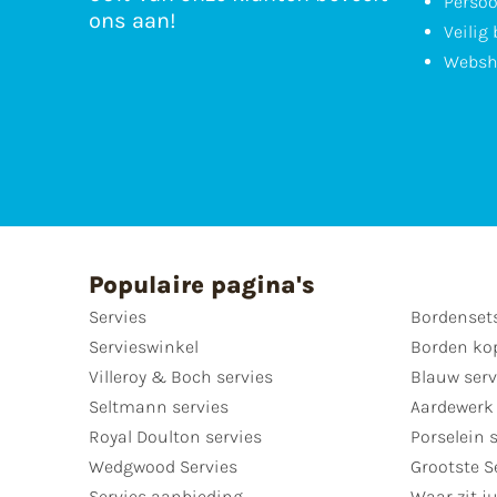
Persoo
ons aan!
Veilig
Websh
Populaire pagina's
Servies
Bordenset
Servieswinkel
Borden ko
Villeroy & Boch servies
Blauw serv
Seltmann servies
Aardewerk 
Royal Doulton servies
Porselein 
Wedgwood Servies
Grootste S
Servies aanbieding
Waar zit ju