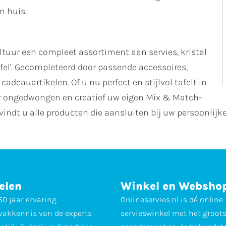
n huis.
uur een compleet assortiment aan servies, kristal
fel'. Gecompleteerd door passende accessoires,
cadeauartikelen. Of u nu perfect en stijlvol tafelt in
ver ongedwongen en creatief uw eigen Mix & Match-
vindt u alle producten die aansluiten bij uw persoonlijke
elen
Winkel en Websho
0 jaar ervaring
Onlineservies.nl is dé online
vakkennis van de experts
servieswinkel met het groot