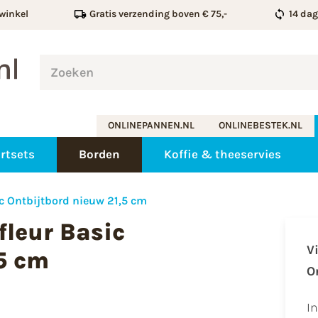
winkel
Gratis verzending boven € 75,-
14 da
ONLINEPANNEN.NL
ONLINEBESTEK.NL
rtsets
Borden
Koffie & theeservies
ic Ontbijtbord nieuw 21,5 cm
fleur Basic
V
5 cm
O
I