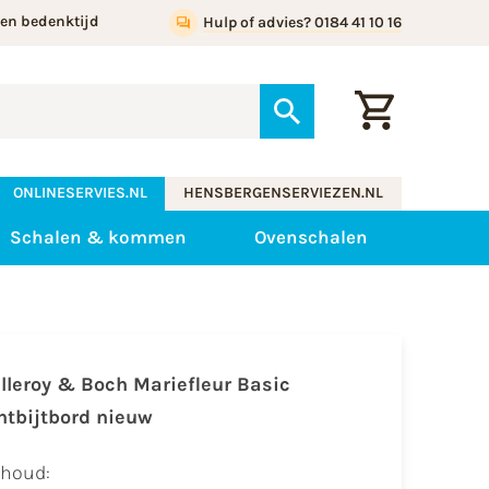
gen bedenktijd
Hulp of advies? 0184 41 10 16
ONLINESERVIES.NL
HENSBERGENSERVIEZEN.NL
Schalen & kommen
Ovenschalen
illeroy & Boch Mariefleur Basic
ntbijtbord nieuw
nhoud: