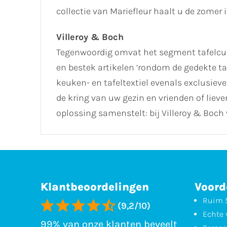
collectie van Mariefleur haalt u de zomer i
Villeroy & Boch
Tegenwoordig omvat het segment tafelcult
en bestek artikelen ‘rondom de gedekte ta
keuken- en tafeltextiel evenals exclusieve 
de kring van uw gezin en vrienden of lie
oplossing samenstelt: bij Villeroy & Boch 
Klantbeoordelingen
Voord
Ruim 5
(9,2/10)
Echte 
99% van onze klanten beveelt