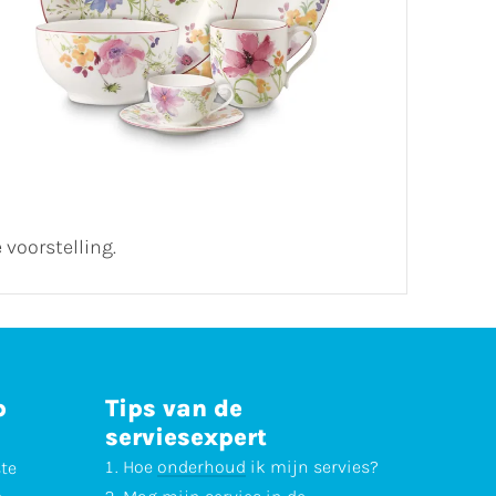
 voorstelling.
p
Tips van de
serviesexpert
Hoe
onderhoud
ik mijn servies?
ste