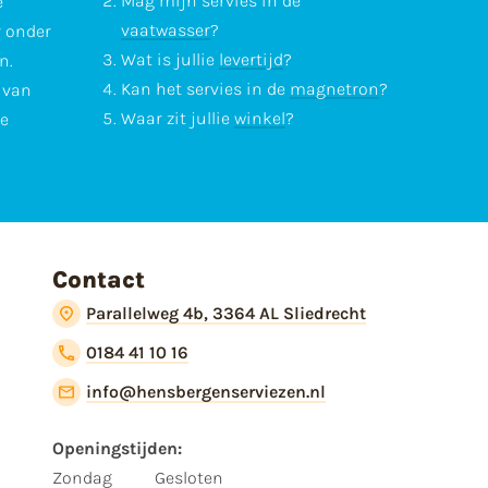
Mag mijn servies in de
e
vaatwasser
?
r onder
Wat is jullie
levertijd
?
n.
Kan het servies in de
magnetron
?
l van
Waar zit jullie
winkel
?
te
Contact
Parallelweg 4b, 3364 AL Sliedrecht
0184 41 10 16
info@hensbergenserviezen.nl
Openingstijden:
Zondag
Gesloten