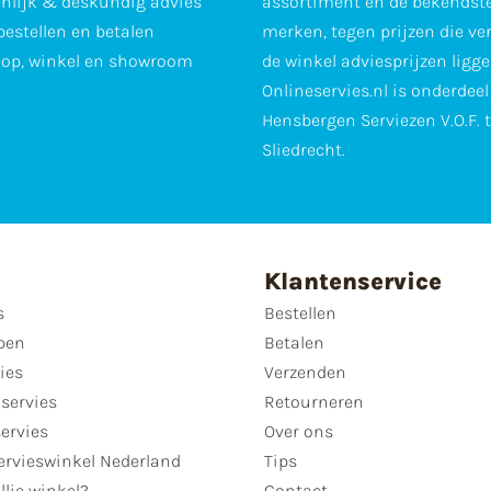
nlijk & deskundig advies
assortiment en de bekendst
 bestellen en betalen
merken, tegen prijzen die ve
op, winkel en showroom
de winkel adviesprijzen ligge
Onlineservies.nl is onderdee
Hensbergen Serviezen V.O.F. 
Sliedrecht.
Klantenservice
s
Bestellen
pen
Betalen
ies
Verzenden
servies
Retourneren
servies
Over ons
ervieswinkel Nederland
Tips
llie winkel?
Contact