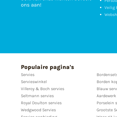
Persoo
ons aan!
Veilig
Websh
Populaire pagina's
Servies
Bordenset
Servieswinkel
Borden ko
Villeroy & Boch servies
Blauw serv
Seltmann servies
Aardewerk 
Royal Doulton servies
Porselein 
Wedgwood Servies
Grootste S
Servies aanbieding
Waar zit ju