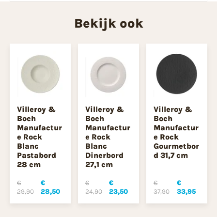
Bekijk ook
Villeroy &
Villeroy &
Villeroy &
Boch
Boch
Boch
Manufactur
Manufactur
Manufactur
e Rock
e Rock
e Rock
Blanc
Blanc
Gourmetbor
Pastabord
Dinerbord
d 31,7 cm
28 cm
27,1 cm
€
€
€
€
€
€
29,90
28,50
24,90
23,50
37,90
33,95