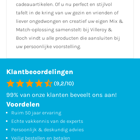
cadeauartikelen. Of u nu perfect en stijlvol
tafelt in de kring van uw gezin en vrienden of
liever ongedwongen en creatief uw eigen Mix &
Match-oplossing samenstelt: bij Villeroy &
Boch vindt u alle producten die aansluiten bij
uw persoonlijke voorstelling.
Klantbeoordelingen
(9,2/10)
99% van onze klanten beveelt ons aan!
Voordelen
Ruim 50 jaar ervaring
Echte vakkennis van de experts
Persoonlijk & deskundig advies
Veilig bestellen en betalen