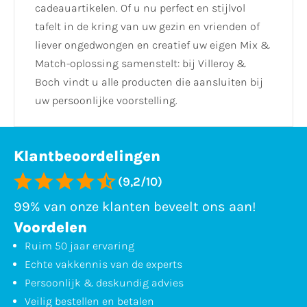
cadeauartikelen. Of u nu perfect en stijlvol
tafelt in de kring van uw gezin en vrienden of
liever ongedwongen en creatief uw eigen Mix &
Match-oplossing samenstelt: bij Villeroy &
Boch vindt u alle producten die aansluiten bij
uw persoonlijke voorstelling.
Klantbeoordelingen
(9,2/10)
99% van onze klanten beveelt ons aan!
Voordelen
Ruim 50 jaar ervaring
Echte vakkennis van de experts
Persoonlijk & deskundig advies
Veilig bestellen en betalen