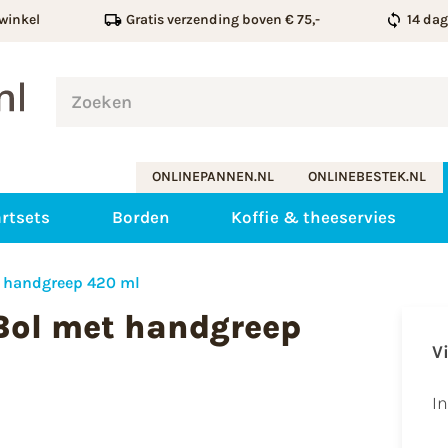
winkel
Gratis verzending boven € 75,-
14 da
ONLINEPANNEN.NL
ONLINEBESTEK.NL
rtsets
Borden
Koffie & theeservies
t handgreep 420 ml
 Bol met handgreep
V
I