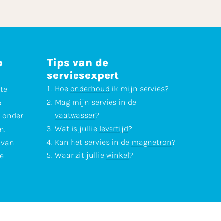
p
Tips van de
serviesexpert
Hoe
onderhoud
ik mijn servies?
ste
Mag mijn servies in de
e
vaatwasser
?
r onder
Wat is jullie
levertijd
?
n.
Kan het servies in de
magnetron
?
l van
Waar zit jullie
winkel
?
te