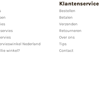
Klantenservice
s
Bestellen
pen
Betalen
ies
Verzenden
servies
Retourneren
servies
Over ons
ervieswinkel Nederland
Tips
llie winkel?
Contact