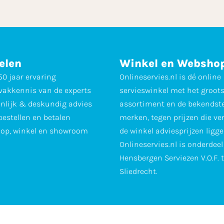
elen
Winkel en Websho
0 jaar ervaring
Onlineservies.nl is dé online
vakkennis van de experts
servieswinkel met het groot
nlijk & deskundig advies
assortiment en de bekendst
 bestellen en betalen
merken, tegen prijzen die ve
op, winkel en showroom
de winkel adviesprijzen ligge
Onlineservies.nl is onderdee
Hensbergen Serviezen V.O.F. 
Sliedrecht.