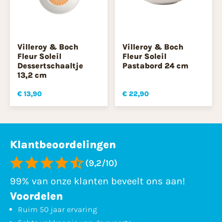
Villeroy & Boch
Villeroy & Boch
Fleur Soleil
Fleur Soleil
Dessertschaaltje
Pastabord 24 cm
13,2 cm
€ 13,90
€ 22,90
Klantbeoordelingen
(9,2/10)
99% van onze klanten beveelt ons aan!
Voordelen
Ruim 50 jaar ervaring