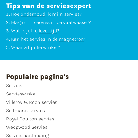
Tips van de serviesexpert
Hoe
onderhoud
ik mijn servies?
Mag mijn servies in de
vaatwasser
?
Wat is jullie
levertijd
?
Kan het servies in de
magnetron
?
Waar zit jullie
winkel
?
Populaire pagina's
Servies
Servieswinkel
Villeroy & Boch servies
Seltmann servies
Royal Doulton servies
Wedgwood Servies
Servies aanbieding