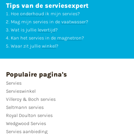
Tips van de serviesexpert
Hoe
onderhoud
ik mijn servies?
Mag mijn servies in de
vaatwasser
?
Wat is jullie
levertijd
?
Kan het servies in de
magnetron
?
Waar zit jullie
winkel
?
Populaire pagina's
Servies
Servieswinkel
Villeroy & Boch servies
Seltmann servies
Royal Doulton servies
Wedgwood Servies
Servies aanbieding