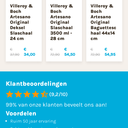
Villeroy &
Villeroy &
Villeroy &
Boch
Boch
Boch
Artesano
Artesano
Artesano
Original
Original
Original
Deksel
Slaschaal
Baguettesc
Slaschaal
3500 ml -
haal 44x14
24 cm
28 cm
cm
€
€
€
€
€
€
37,90
34,00
72,90
54,50
72,90
54,95
Klantbeoordelingen
(9,2/10)
99% van onze klanten beveelt ons aan!
Voordelen
Ruim 50 jaar ervaring