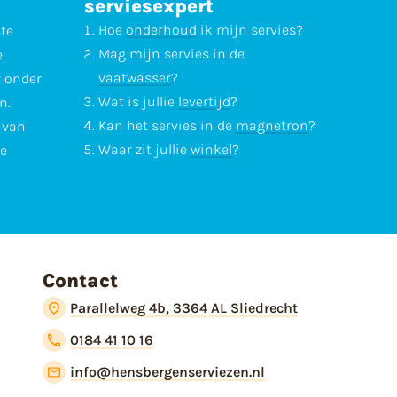
serviesexpert
Hoe
onderhoud
ik mijn servies?
ste
Mag mijn servies in de
e
vaatwasser
?
r onder
Wat is jullie
levertijd
?
n.
Kan het servies in de
magnetron
?
l van
Waar zit jullie
winkel
?
te
Contact
Parallelweg 4b, 3364 AL Sliedrecht
0184 41 10 16
info@hensbergenserviezen.nl