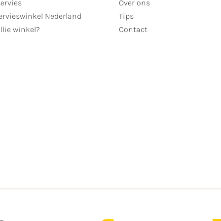
servies
Over ons
ervieswinkel Nederland
Tips
llie winkel?
Contact