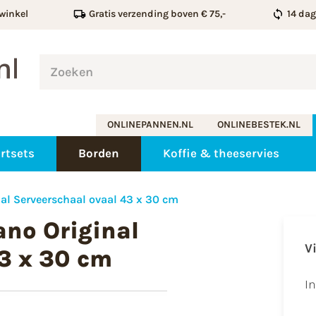
winkel
Gratis verzending boven € 75,-
14 da
ONLINEPANNEN.NL
ONLINEBESTEK.NL
rtsets
Borden
Koffie & theeservies
nal Serveerschaal ovaal 43 x 30 cm
ano Original
V
43 x 30 cm
I