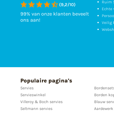
Ruim 5
(9,2/10)
Echte 
99% van onze klanten beveelt
Persoo
ons aan!
Veilig
Websh
Populaire pagina's
Servies
Bordenset
Servieswinkel
Borden ko
Villeroy & Boch servies
Blauw serv
Seltmann servies
Aardewerk 