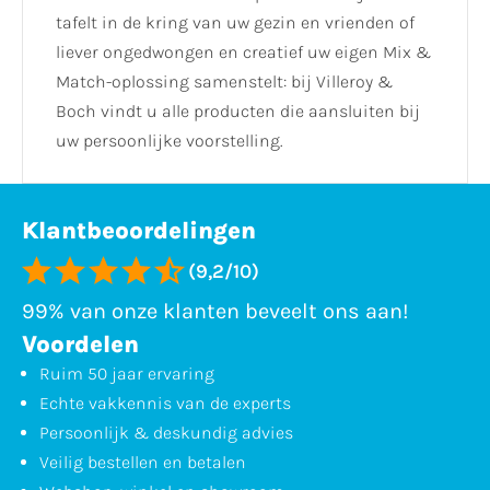
tafelt in de kring van uw gezin en vrienden of
liever ongedwongen en creatief uw eigen Mix &
Match-oplossing samenstelt: bij Villeroy &
Boch vindt u alle producten die aansluiten bij
uw persoonlijke voorstelling.
Klantbeoordelingen
(9,2/10)
99% van onze klanten beveelt ons aan!
Voordelen
Ruim 50 jaar ervaring
Echte vakkennis van de experts
Persoonlijk & deskundig advies
Veilig bestellen en betalen