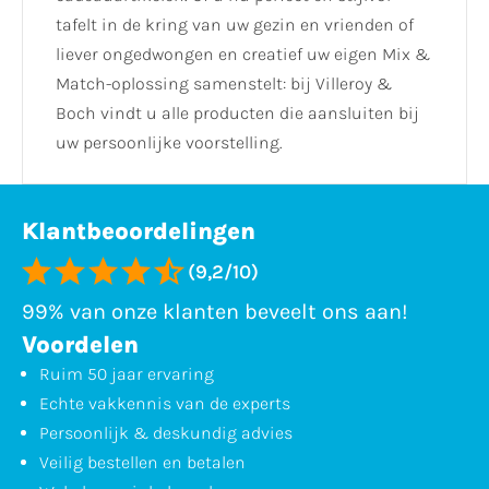
tafelt in de kring van uw gezin en vrienden of
liever ongedwongen en creatief uw eigen Mix &
Match-oplossing samenstelt: bij Villeroy &
Boch vindt u alle producten die aansluiten bij
uw persoonlijke voorstelling.
Klantbeoordelingen
(9,2/10)
99% van onze klanten beveelt ons aan!
Voordelen
Ruim 50 jaar ervaring
Echte vakkennis van de experts
Persoonlijk & deskundig advies
Veilig bestellen en betalen