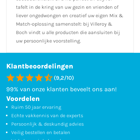
tafelt in de kring van uw gezin en vrienden of
liever ongedwongen en creatief uw eigen Mix &
Match-oplossing samenstelt: bij Villeroy &
Boch vindt u alle producten die aansluiten bij
uw persoonlijke voorstelling.
Klantbeoordelingen
(9,2/10)
99% van onze klanten beveelt ons aan!
Voordelen
Ruim 50 jaar ervaring
Echte vakkennis van de experts
Persoonlijk & deskundig advies
Veilig bestellen en betalen