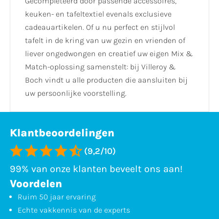
Gecompleteerd door passende accessoires,
keuken- en tafeltextiel evenals exclusieve
cadeauartikelen. Of u nu perfect en stijlvol
tafelt in de kring van uw gezin en vrienden of
liever ongedwongen en creatief uw eigen Mix &
Match-oplossing samenstelt: bij Villeroy &
Boch vindt u alle producten die aansluiten bij
uw persoonlijke voorstelling.
Klantbeoordelingen
(9,2/10)
99% van onze klanten beveelt ons aan!
Voordelen
Ruim 50 jaar ervaring
Echte vakkennis van de experts