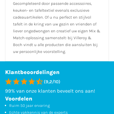
Gecompleteerd door passende accessoires,
keuken- en tafeltextiel evenals exclusieve
cadeauartikelen. Of u nu perfect en stijlvol
tafelt in de kring van uw gezin en vrienden of
liever ongedwongen en creatief uw eigen Mix &
Match-oplossing samenstelt: bij Villeroy &
Boch vindt u alle producten die aansluiten bij
uw persoonlijke voorstelling.
Klantbeoordelingen
(9,2/10)
99% van onze klanten beveelt ons aan!
Voordelen
Ruim 50 jaar ervaring
Echte vakkennis van de experts