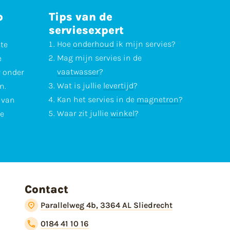
p
Tips van de
serviesexpert
Hoe
onderhoud
ik mijn servies?
ste
Mag mijn servies in de
e
vaatwasser
?
r onder
Wat is jullie
levertijd
?
n.
Kan het servies in de
magnetron
?
l van
Waar zit jullie
winkel
?
te
Contact
Parallelweg 4b, 3364 AL Sliedrecht
0184 41 10 16