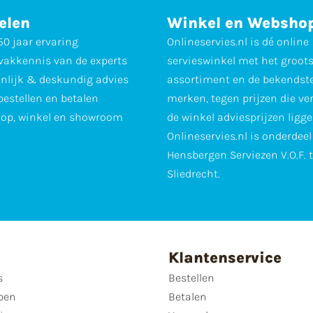
elen
Winkel en Websho
0 jaar ervaring
Onlineservies.nl is dé online
vakkennis van de experts
servieswinkel met het groot
nlijk & deskundig advies
assortiment en de bekendst
 bestellen en betalen
merken, tegen prijzen die ve
op, winkel en showroom
de winkel adviesprijzen ligge
Onlineservies.nl is onderdee
Hensbergen Serviezen V.O.F. 
Sliedrecht.
Klantenservice
s
Bestellen
pen
Betalen