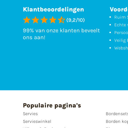
Klantbeoordelingen
Voord
Ruim 5
(9,2/10)
Echte 
99% van onze klanten beveelt
Persoo
ons aan!
Veilig
Websh
Populaire pagina's
Servies
Bordenset
Servieswinkel
Borden ko