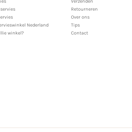
ies
Verzenden
servies
Retourneren
servies
Over ons
ervieswinkel Nederland
Tips
llie winkel?
Contact