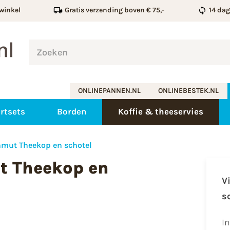
winkel
Gratis verzending boven € 75,-
14 da
ONLINEPANNEN.NL
ONLINEBESTEK.NL
rtsets
Borden
Koffie & theeservies
nmut Theekop en schotel
t Theekop en
V
s
I