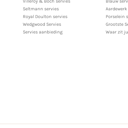
Villeroy & Boch servies
Blauw serv
Seltmann servies
Aardewerk 
Royal Doulton servies
Porselein 
Wedgwood Servies
Grootste S
Servies aanbieding
Waar zit ju