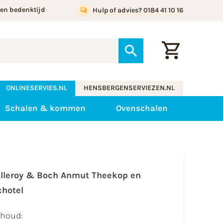
gen bedenktijd
Hulp of advies? 0184 41 10 16
ONLINESERVIES.NL
HENSBERGENSERVIEZEN.NL
Schalen & kommen
Ovenschalen
illeroy & Boch Anmut Theekop en
chotel
nhoud: