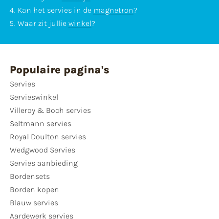
Kan het servies in de
magnetron
?
Waar zit jullie
winkel
?
Populaire pagina's
Servies
Servieswinkel
Villeroy & Boch servies
Seltmann servies
Royal Doulton servies
Wedgwood Servies
Servies aanbieding
Bordensets
Borden kopen
Blauw servies
Aardewerk servies