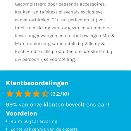
Gecompleteerd door passende accessoires,
keuken- en tafeltextiel evenals exclusieve
cadeauartikelen. Of u nu perfect en stijlvol
tafelt in de kring van uw gezin en vrienden of
liever ongedwongen en creatief uw eigen Mix &
Match-oplossing samenstelt: bij Villeroy &
Boch vindt u alle producten die aansluiten bij
uw persoonlijke voorstelling.
Klantbeoordelingen
(9,2/10)
99% van onze klanten beveelt ons aan!
Voordelen
Ruim 50 jaar ervaring
Echte vakkennis van de experts