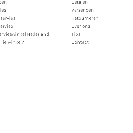
pen
Betalen
ies
Verzenden
servies
Retourneren
servies
Over ons
ervieswinkel Nederland
Tips
llie winkel?
Contact