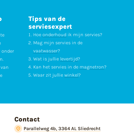
p
Tips van de
serviesexpert
Hoe
onderhoud
ik mijn servies?
ste
Mag mijn servies in de
e
vaatwasser
?
r onder
Wat is jullie
levertijd
?
n.
Kan het servies in de
magnetron
?
l van
Waar zit jullie
winkel
?
te
Contact
Parallelweg 4b, 3364 AL Sliedrecht