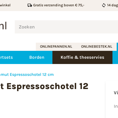
winkel
Gratis verzending boven € 75,-
14 da
ONLINEPANNEN.NL
ONLINEBESTEK.NL
rtsets
Borden
Koffie & theeservies
nmut Espressoschotel 12 cm
t Espressoschotel 12
V
I