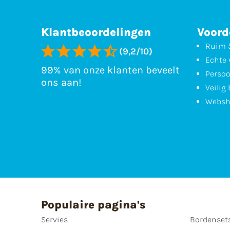
Klantbeoordelingen
Voord
Ruim 5
(9,2/10)
Echte 
99% van onze klanten beveelt
Persoo
ons aan!
Veilig
Websh
Populaire pagina's
Servies
Bordenset