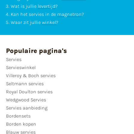
Wat is jullie
levertijd
?
Kan het servies in de
magnetron
?
Waar zit jullie
winkel
?
Populaire pagina's
Servies
Servieswinkel
Villeroy & Boch servies
Seltmann servies
Royal Doulton servies
Wedgwood Servies
Servies aanbieding
Bordensets
Borden kopen
Blauw servies