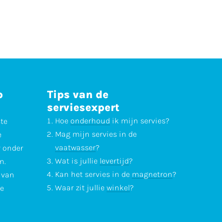
p
Tips van de
serviesexpert
Hoe
onderhoud
ik mijn servies?
ste
Mag mijn servies in de
e
vaatwasser
?
r onder
Wat is jullie
levertijd
?
n.
Kan het servies in de
magnetron
?
l van
Waar zit jullie
winkel
?
te