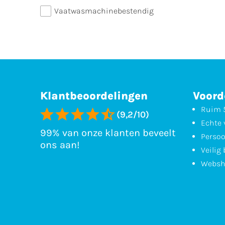
Vaatwasmachinebestendig
Klantbeoordelingen
Voord
Ruim 5
(9,2/10)
Echte 
99% van onze klanten beveelt
Persoo
ons aan!
Veilig
Websh