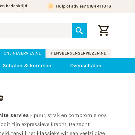
gen bedenktijd
Hulp of advies? 0184 41 10 16
ONLINESERVIES.NL
HENSBERGENSERVIEZEN.NL
Schalen & kommen
Ovenschalen
e
ite servies
– puur, strak en compromisloos
oit zijn expressieve kracht. De zacht
id, terwijl het klassieke wit een veelzijdige