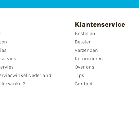
Klantenservice
s
Bestellen
pen
Betalen
ies
Verzenden
servies
Retourneren
servies
Over ons
ervieswinkel Nederland
Tips
llie winkel?
Contact