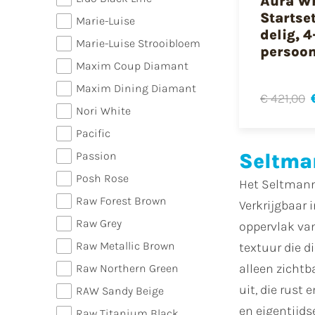
Aura W
Startset
Marie-Luise
delig, 4
Marie-Luise Strooibloem
persoo
Maxim Coup Diamant
Maxim Dining Diamant
€ 421,00
Nori White
Pacific
Passion
Seltma
Posh Rose
Het Seltmann
Raw Forest Brown
Verkrijgbaar i
Raw Grey
oppervlak van
Raw Metallic Brown
textuur die d
alleen zichtb
Raw Northern Green
uit, die rust
RAW Sandy Beige
en eigentijdse
Raw Titanium Black