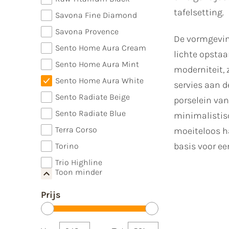
tafelsetting.
Savona Fine Diamond
Savona Provence
De vormgeving
Sento Home Aura Cream
lichte opstaa
Sento Home Aura Mint
moderniteit,
Sento Home Aura White
servies aan d
Sento Radiate Beige
porselein van
Sento Radiate Blue
minimalistisc
Terra Corso
moeiteloos ha
basis voor ee
Torino
Trio Highline
Toon minder
Prijs