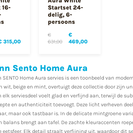
hite
Aura White
 16-
Startset 24-
-
delig, 6-
ns
persoons
€
€
€ 315,00
631,00
469,00
nn Sento Home Aura
 SENTO Home Aura servies is een toonbeeld van modern p
n wit, beige en mint, overtuigt deze collectie door zijn un
 elk serviesdeel voelt glad en verfijnd aan, terwijl de su
iepte en authenticiteit toevoegt. Deze licht verheven dee
aar, maar ook tastbaar is. In de delicate mintgroene var
 en balans brengt aan tafel. De zachte kleuraccenten roe
 eetsfeer. Elk detail straalt verfijning uit, waardoor dit