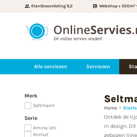
Klantbeoordeling 9,2
Webshop + 500m² 
Alle serviezen
Serviezen
Sta
Merk
Seltm
Seltmann
Home
Starts
Ontdek de tij
Serie
in design. Di
Amina Uni
Anmut
gebogen lijne