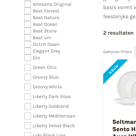
Artesano Original
basis vormt v
Beat Forrest
feestelijke g
Beat Nature
Beat Ocean
Beat Stone
2 resultaten
Beat uni
Dutch Dawn
Elegant Grey
Gekozen filters
Gio
NIEUW
Green Chic
Groovy Blue
Groovy White
Liberty Dark Rose
Liberty Goldrand
Liberty Mediterraan
Seltma
Liberty Velvet Black
Sento 
Lido Black Line