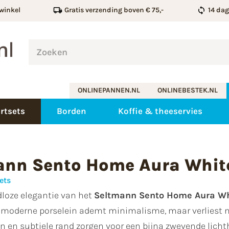
winkel
Gratis verzending boven € 75,-
14 da
ONLINEPANNEN.NL
ONLINEBESTEK.NL
rtsets
Borden
Koffie & theeservies
ann Sento Home Aura Whit
ets
dloze elegantie van het
Seltmann Sento Home Aura Wh
t moderne porselein ademt minimalisme, maar verliest no
n en subtiele rand zorgen voor een bijna zwevende lichthe