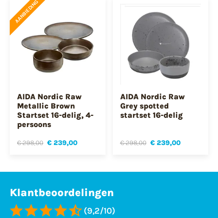
AANBIEDING
AIDA Nordic Raw
AIDA Nordic Raw
Metallic Brown
Grey spotted
Startset 16-delig, 4-
startset 16-delig
persoons
€ 298,00
€ 239,00
€ 298,00
€ 239,00
Klantbeoordelingen
(9,2/10)