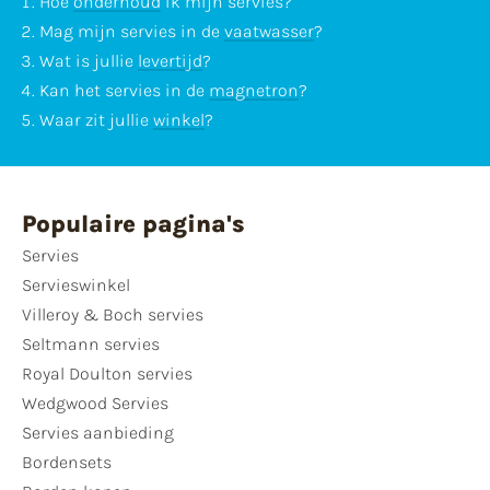
Hoe
onderhoud
ik mijn servies?
Mag mijn servies in de
vaatwasser
?
Wat is jullie
levertijd
?
Kan het servies in de
magnetron
?
Waar zit jullie
winkel
?
Populaire pagina's
Servies
Servieswinkel
Villeroy & Boch servies
Seltmann servies
Royal Doulton servies
Wedgwood Servies
Servies aanbieding
Bordensets