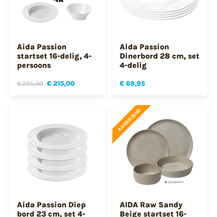
Aida Passion
Aida Passion
startset 16-delig, 4-
Dinerbord 28 cm, set
persoons
4-delig
€ 255,00
€ 215,00
€ 69,95
AANBIEDING
Aida Passion Diep
AIDA Raw Sandy
bord 23 cm, set 4-
Beige startset 16-