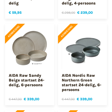
delig
delig, 4-persoons
€ 59,95
€ 298,00
€ 239,00
AANBIEDING
AANBIEDING
AIDA Raw Sandy
AIDA Nordic Raw
Beige startset 24-
Northern Green
delig, 6-persoons
startset 24-delig, 6-
persoons
€ 447,00
€ 339,00
€ 447,00
€ 339,00