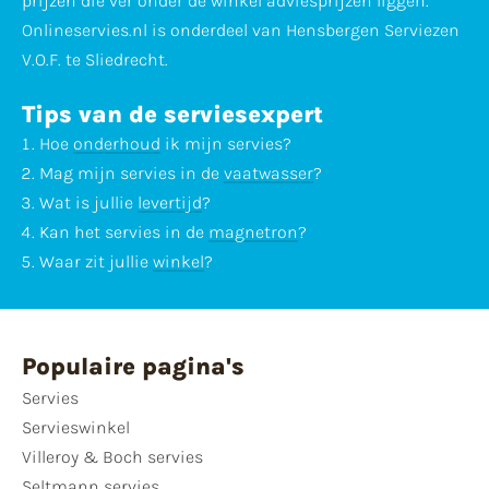
prijzen die ver onder de winkel adviesprijzen liggen.
Onlineservies.nl is onderdeel van Hensbergen Serviezen
V.O.F. te Sliedrecht.
Tips van de serviesexpert
Hoe
onderhoud
ik mijn servies?
Mag mijn servies in de
vaatwasser
?
Wat is jullie
levertijd
?
Kan het servies in de
magnetron
?
Waar zit jullie
winkel
?
Populaire pagina's
Servies
Servieswinkel
Villeroy & Boch servies
Seltmann servies