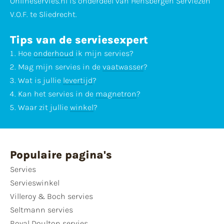
Onlineservies.nl is onderdeel van Hensbergen Serviezen
V.O.F. te Sliedrecht.
Tips van de serviesexpert
Hoe
onderhoud
ik mijn servies?
Mag mijn servies in de
vaatwasser
?
Wat is jullie
levertijd
?
Kan het servies in de
magnetron
?
Waar zit jullie
winkel
?
Populaire pagina's
Servies
Servieswinkel
Villeroy & Boch servies
Seltmann servies
Royal Doulton servies