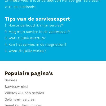
Onlineservies.nl is onderdeel van Hensbergen Serviezen
V.O.F. te Sliedrecht.
Tips van de serviesexpert
Hoe
onderhoud
ik mijn servies?
Mag mijn servies in de
vaatwasser
?
Wat is jullie
levertijd
?
Kan het servies in de
magnetron
?
Waar zit jullie
winkel
?
Populaire pagina's
Servies
Servieswinkel
Villeroy & Boch servies
Seltmann servies
Royal Doulton servies