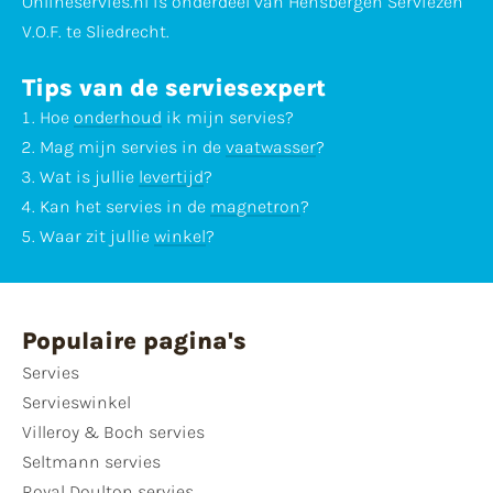
Onlineservies.nl is onderdeel van Hensbergen Serviezen
V.O.F. te Sliedrecht.
Tips van de serviesexpert
Hoe
onderhoud
ik mijn servies?
Mag mijn servies in de
vaatwasser
?
Wat is jullie
levertijd
?
Kan het servies in de
magnetron
?
Waar zit jullie
winkel
?
Populaire pagina's
Servies
Servieswinkel
Villeroy & Boch servies
Seltmann servies
Royal Doulton servies