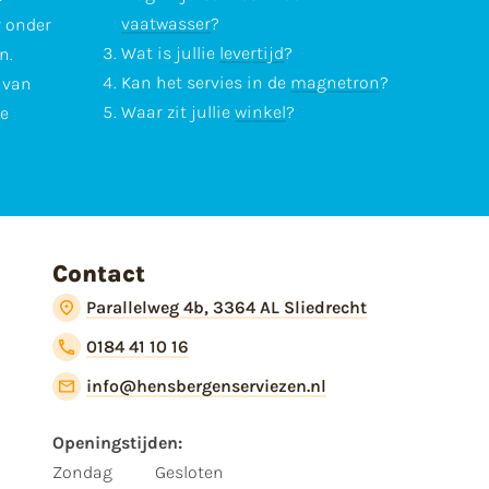
vaatwasser
?
r onder
Wat is jullie
levertijd
?
n.
Kan het servies in de
magnetron
?
l van
Waar zit jullie
winkel
?
te
Contact
Parallelweg 4b, 3364 AL Sliedrecht
0184 41 10 16
info@hensbergenserviezen.nl
Openingstijden:
Zondag
Gesloten