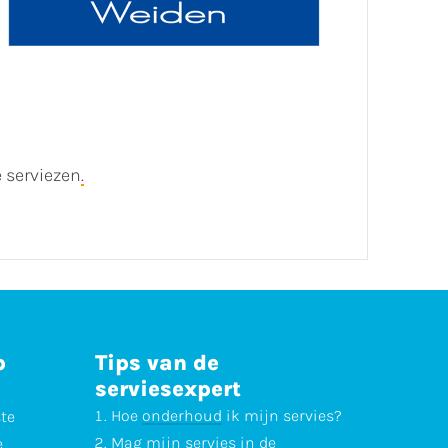
 serviezen
.
p
Tips van de
serviesexpert
Hoe
onderhoud
ik mijn servies?
ste
Mag mijn servies in de
e