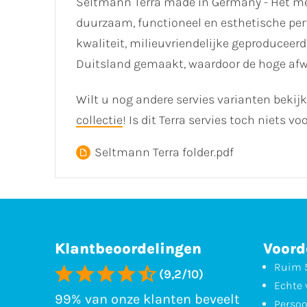
Seltmann Terra made in Germany - Het me
duurzaam, functioneel en esthetische per
kwaliteit, milieuvriendelijke geproduceer
Duitsland gemaakt, waardoor de hoge af
Wilt u nog andere servies varianten bekij
collectie
! Is dit Terra servies toch niets 
Seltmann Terra folder.pdf
Klantbeoordelingen
Voord
Ruim 5
(9,2/10)
Echte 
99% van onze klanten beveelt
Persoo