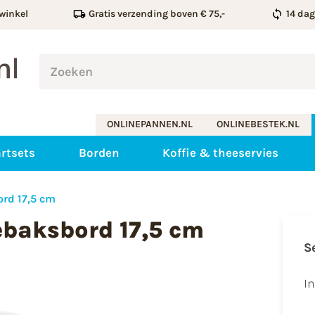
winkel
Gratis verzending boven € 75,-
14 da
ONLINEPANNEN.NL
ONLINEBESTEK.NL
rtsets
Borden
Koffie & theeservies
rd 17,5 cm
ebaksbord 17,5 cm
S
I