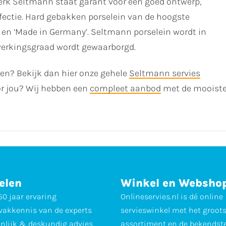
rk Seltmann staat garant voor een goed ontwerp,
fectie. Hard gebakken porselein van de hoogste
d en ‘Made in Germany’. Seltmann porselein wordt in
werkingsgraad wordt gewaarborgd.
ken? Bekijk dan hier onze gehele
Seltmann servies
voor jou? Wij hebben een
compleet aanbod
met de mooiste
elen
Winkel en Websho
0 jaar ervaring
Onlineservies.nl is dé online
vakkennis van de experts
servieswinkel met het groot
nlijk & deskundig advies
assortiment en de bekendst