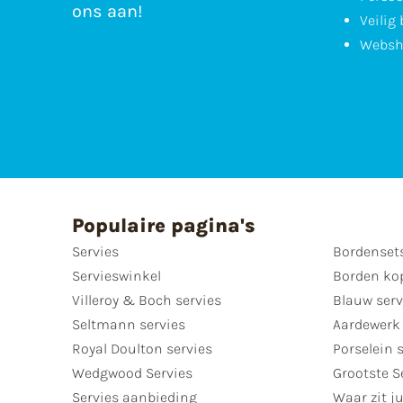
ons aan!
Veilig
Websh
Populaire pagina's
Servies
Bordenset
Servieswinkel
Borden ko
Villeroy & Boch servies
Blauw serv
Seltmann servies
Aardewerk 
Royal Doulton servies
Porselein 
Wedgwood Servies
Grootste S
Servies aanbieding
Waar zit ju