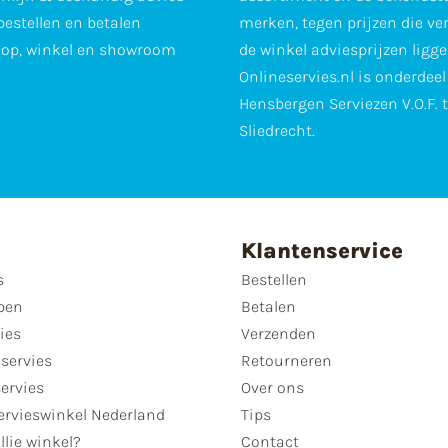
 bestellen en betalen
merken, tegen prijzen die ve
op, winkel en showroom
de winkel adviesprijzen ligge
Onlineservies.nl is onderdee
Hensbergen Serviezen V.O.F. 
Sliedrecht.
Klantenservice
s
Bestellen
pen
Betalen
ies
Verzenden
servies
Retourneren
servies
Over ons
ervieswinkel Nederland
Tips
llie winkel?
Contact