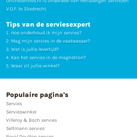
Onlineservies.nl is onderdeel van Hensbergen Serviezen
V.O.F. te Sliedrecht.
Tips van de serviesexpert
Hoe
onderhoud
ik mijn servies?
Mag mijn servies in de
vaatwasser
?
Wat is jullie
levertijd
?
Kan het servies in de
magnetron
?
Waar zit jullie
winkel
?
Populaire pagina's
Servies
Servieswinkel
Villeroy & Boch servies
Seltmann servies
Royal Doulton servies