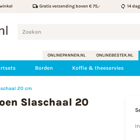
winkel
Gratis verzending boven € 75,-
14 da
ONLINEPANNEN.NL
ONLINEBESTEK.NL
rtsets
Borden
Koffie & theeservies
aschaal 20 cm
oen Slaschaal 20
S
I