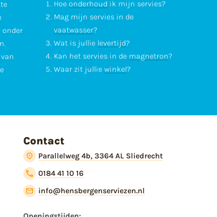
Hoe
onderhoud
ik mijn servies?
ste
Mag mijn servies in de
e
vaatwasser
?
r onder
Wat is jullie
levertijd
?
n.
Kan het servies in de
magnetron
?
l van
Waar zit jullie
winkel
?
te
Contact
Parallelweg 4b, 3364 AL Sliedrecht
0184 41 10 16
info@hensbergenserviezen.nl
Openingstijden: