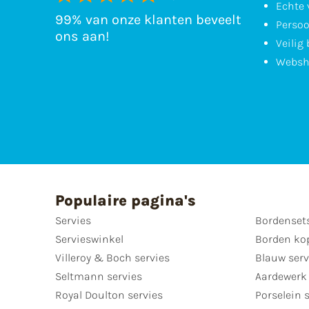
Echte 
99% van onze klanten beveelt
Persoo
ons aan!
Veilig
Websh
Populaire pagina's
Servies
Bordenset
Servieswinkel
Borden ko
Villeroy & Boch servies
Blauw serv
Seltmann servies
Aardewerk 
Royal Doulton servies
Porselein 