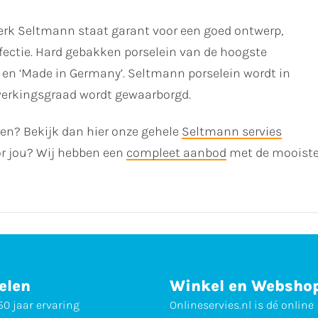
rk Seltmann staat garant voor een goed ontwerp,
fectie. Hard gebakken porselein van de hoogste
d en ‘Made in Germany’. Seltmann porselein wordt in
werkingsgraad wordt gewaarborgd.
ken? Bekijk dan hier onze gehele
Seltmann servies
voor jou? Wij hebben een
compleet aanbod
met de mooiste 
elen
Winkel en Websho
0 jaar ervaring
Onlineservies.nl is dé online