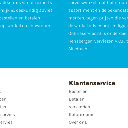
vakkennis van de experts
servieswinkel met het groot
nlijk & deskundig advies
assortiment en de bekendst
 bestellen en betalen
merken, tegen prijzen die ve
op, winkel en showroom
de winkel adviesprijzen ligge
Onlineservies.nl is onderdee
Hensbergen Serviezen V.O.F. 
Sliedrecht.
Klantenservice
s
Bestellen
pen
Betalen
ies
Verzenden
servies
Retourneren
servies
Over ons