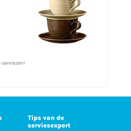
serviezen!
p
Tips van de
serviesexpert