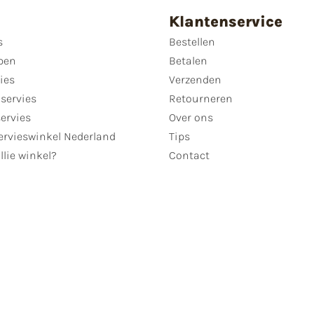
Klantenservice
s
Bestellen
pen
Betalen
ies
Verzenden
servies
Retourneren
servies
Over ons
ervieswinkel Nederland
Tips
llie winkel?
Contact