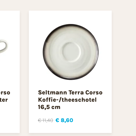
orso
Seltmann Terra Corso
ter
Koffie-/theeschotel
16,5 cm
€ 11,40
€ 8,60