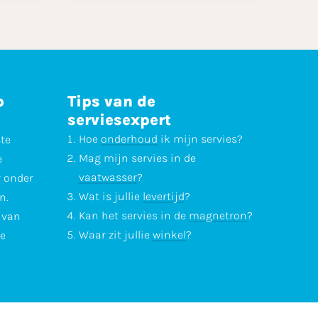
p
Tips van de
serviesexpert
Hoe
onderhoud
ik mijn servies?
ste
Mag mijn servies in de
e
vaatwasser
?
r onder
Wat is jullie
levertijd
?
n.
Kan het servies in de
magnetron
?
l van
Waar zit jullie
winkel
?
te