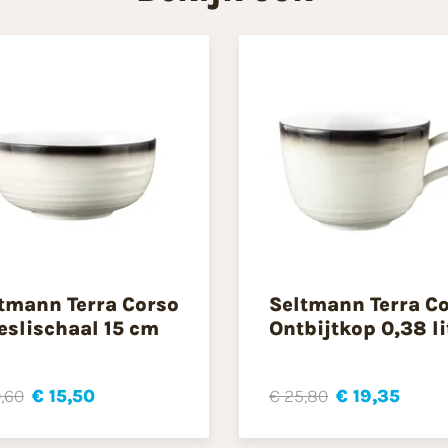
tmann Terra Corso
Seltmann Terra C
slischaal 15 cm
Ontbijtkop 0,38 li
,60
€ 15,50
€ 25,80
€ 19,35