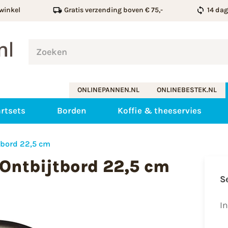
winkel
Gratis verzending boven € 75,-
14 da
ONLINEPANNEN.NL
ONLINEBESTEK.NL
rtsets
Borden
Koffie & theeservies
tbord 22,5 cm
 Ontbijtbord 22,5 cm
S
I