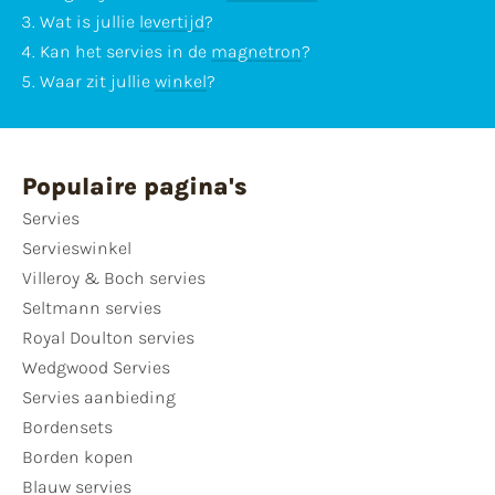
Wat is jullie
levertijd
?
Kan het servies in de
magnetron
?
Waar zit jullie
winkel
?
Populaire pagina's
Servies
Servieswinkel
Villeroy & Boch servies
Seltmann servies
Royal Doulton servies
Wedgwood Servies
Servies aanbieding
Bordensets
Borden kopen
Blauw servies