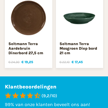
Seltmann Terra
Seltmann Terra
Aardebruin
Mosgroen Diep bord
Dinerbord 27,5 cm
21 cm
€ 24,30
€ 19,25
€ 22,10
€ 17,45
Klantbeoordelingen
(9,2/10)
99% van onze klanten beveelt ons aan!