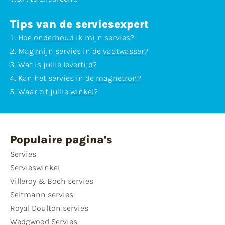
Tips van de serviesexpert
Hoe
onderhoud
ik mijn servies?
Mag mijn servies in de
vaatwasser
?
Wat is jullie
levertijd
?
Kan het servies in de
magnetron
?
Waar zit jullie
winkel
?
Populaire pagina's
Servies
Servieswinkel
Villeroy & Boch servies
Seltmann servies
Royal Doulton servies
Wedgwood Servies