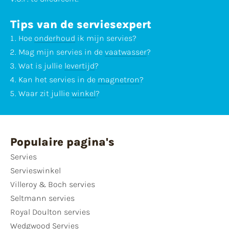
Tips van de serviesexpert
Hoe
onderhoud
ik mijn servies?
Mag mijn servies in de
vaatwasser
?
Wat is jullie
levertijd
?
Kan het servies in de
magnetron
?
Waar zit jullie
winkel
?
Populaire pagina's
Servies
Servieswinkel
Villeroy & Boch servies
Seltmann servies
Royal Doulton servies
Wedgwood Servies