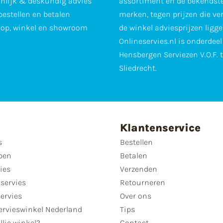
nlijk & deskundig advies
assortiment en de bekendst
 bestellen en betalen
merken, tegen prijzen die ve
op, winkel en showroom
de winkel adviesprijzen ligge
Onlineservies.nl is onderdee
Hensbergen Serviezen V.O.F. 
Sliedrecht.
Klantenservice
s
Bestellen
pen
Betalen
ies
Verzenden
servies
Retourneren
servies
Over ons
ervieswinkel Nederland
Tips
llie winkel?
Contact