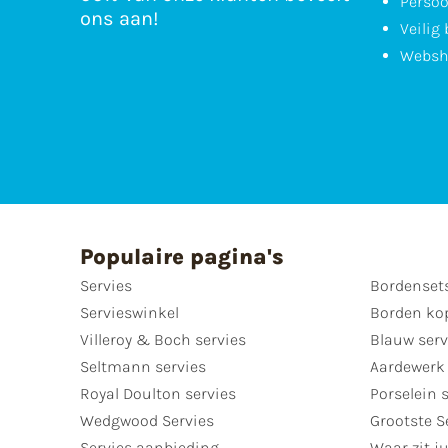
Persoo
ons aan!
Veilig
Websh
Populaire pagina's
Servies
Bordenset
Servieswinkel
Borden ko
Villeroy & Boch servies
Blauw serv
Seltmann servies
Aardewerk 
Royal Doulton servies
Porselein 
Wedgwood Servies
Grootste S
Servies aanbieding
Waar zit ju