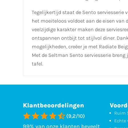
Tegelijkertijd staat de Sento serviesseri
het moeiteloos voldoet aan de eisen van d
veelzijdige karakter maken deze serviesre
ontspannen ontbijt tot stijlvol diner. Dan
mogelijkheden, creëer je met Radiate Beige
Met de Seltman Sento serviesserie breng j
tafel.
Klantbeoordelingen
Voord
Ruim 5
(9,2/10)
Echte 
99% van onze klanten beveelt