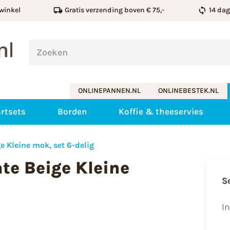
winkel
Gratis verzending boven € 75,-
14 da
ONLINEPANNEN.NL
ONLINEBESTEK.NL
rtsets
Borden
Koffie & theeservies
 Kleine mok, set 6-delig
te Beige Kleine
S
I