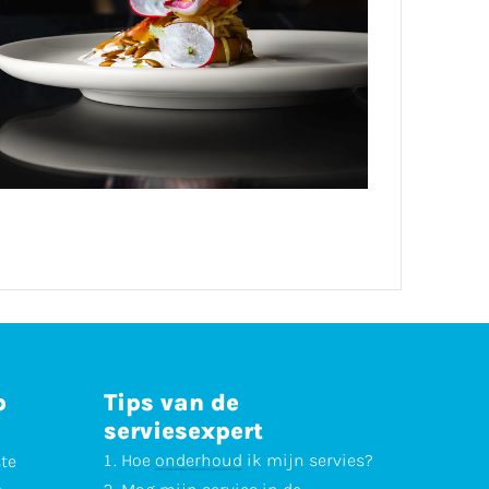
p
Tips van de
serviesexpert
Hoe
onderhoud
ik mijn servies?
ste