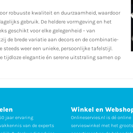
e voor robuuste kwaliteit en duurzaamheid, waardoor
agelijks gebruik. De heldere vormgeving en het
eks geschikt voor elke gelegenheid – van
kzij de brede variatie aan decors en de combinatie-
 steeds weer een unieke, persoonlijke tafelstijl.
e tijdloze elegantie én serene uitstraling samen op
elen
Winkel en Websho
0 jaar ervaring
Onlineservies.nl is dé online
vakkennis van de experts
servieswinkel met het groot