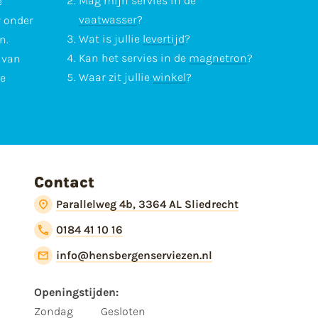
Mag mijn servies in de
e
vaatwasser
?
r onder
Wat is jullie
levertijd
?
n.
Kan het servies in de
magnetron
?
l van
Waar zit jullie
winkel
?
te
Contact
Parallelweg 4b, 3364 AL Sliedrecht
0184 41 10 16
info@hensbergenserviezen.nl
Openingstijden:
Zondag
Gesloten