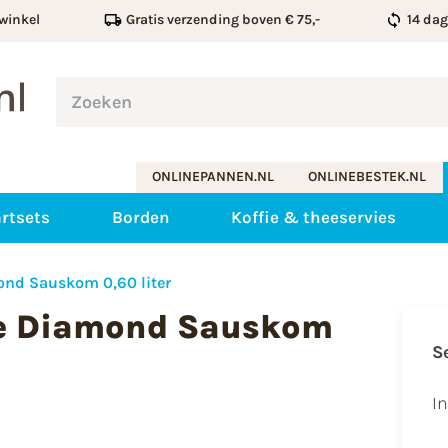
winkel
Gratis verzending boven € 75,-
14 da
ONLINEPANNEN.NL
ONLINEBESTEK.NL
rtsets
Borden
Koffie & theeservies
nd Sauskom 0,60 liter
ne Diamond Sauskom
S
I