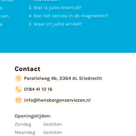
Wat is jullie
levertijd
?
n.
Kan het servies in de
magnetron
?
l van
Waar zit jullie
winkel
?
te
Contact
Parallelweg 4b, 3364 AL Sliedrecht
0184 41 10 16
info@hensbergenserviezen.nl
Openingstijden:
Zondag
Gesloten
Maandag
Gesloten