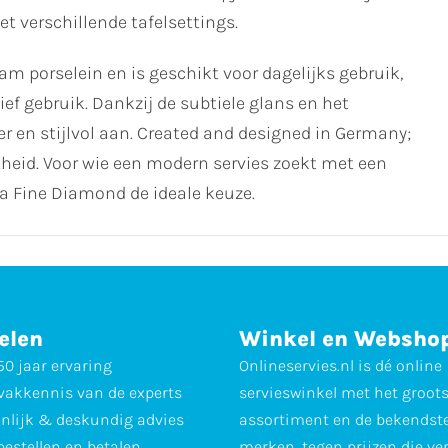
 verschillende tafelsettings.
porselein en is geschikt voor dagelijks gebruik,
sief gebruik. Dankzij de subtiele glans en het
der en stijlvol aan. Created and designed in Germany;
theid. Voor wie een modern servies zoekt met een
na Fine Diamond de ideale keuze.
elen
Winkel en Websho
0 jaar ervaring
Onlineservies.nl is dé online
vakkennis van de experts
servieswinkel met het groot
nlijk & deskundig advies
assortiment en de bekendst
 bestellen en betalen
merken, tegen prijzen die ve