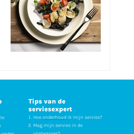
p
Tips van de
serviesexpert
Hoe
onderhoud
ik mijn servies?
ste
Mag mijn servies in de
e
vaatwasser
?
r onder