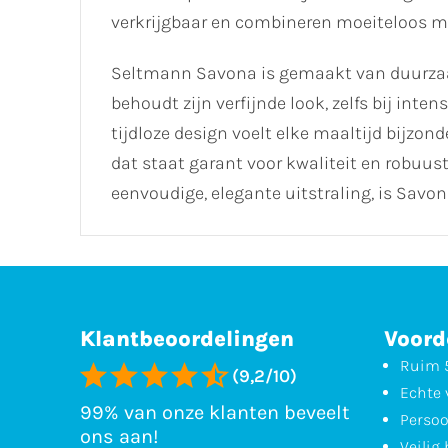
verkrijgbaar en combineren moeiteloos met
Seltmann Savona is gemaakt van duurzaam 
behoudt zijn verfijnde look, zelfs bij inten
tijdloze design voelt elke maaltijd bijzon
dat staat garant voor kwaliteit en robuus
eenvoudige, elegante uitstraling, is Savo
Klantbeoordelingen
Voord
Ruim 5
(9,2/10)
Echte 
99% van onze klanten beveelt
Persoo
ons aan!
Veilig