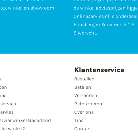
op, winkel en showroom
de winkel adviesprijzen ligge
Onlineservies.nl is onderdee
Hensbergen Serviezen V.O.F. 
Sliedrecht.
Klantenservice
s
Bestellen
pen
Betalen
ies
Verzenden
servies
Retourneren
servies
Over ons
ervieswinkel Nederland
Tips
llie winkel?
Contact