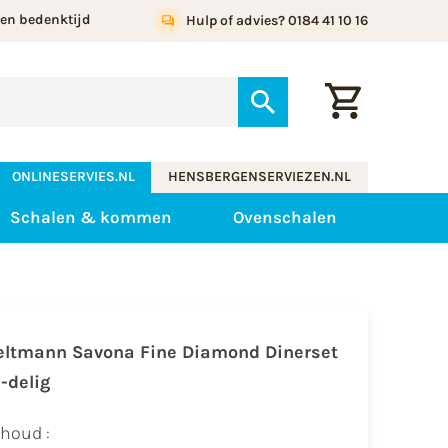
gen bedenktijd
Hulp of advies? 0184 41 10 16
ONLINESERVIES.NL
HENSBERGENSERVIEZEN.NL
Schalen & kommen
Ovenschalen
eltmann Savona Fine Diamond
Dinerset
2-delig
nhoud :