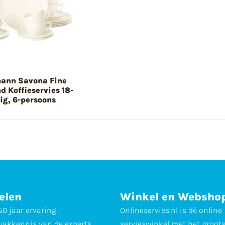
ann Savona Fine
 Koffieservies 18-
lig, 6-persoons
elen
Winkel en Websho
0 jaar ervaring
Onlineservies.nl is dé online
vakkennis van de experts
servieswinkel met het groot