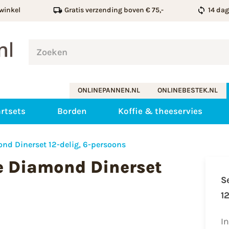
winkel
Gratis verzending boven € 75,-
14 da
ONLINEPANNEN.NL
ONLINEBESTEK.NL
rtsets
Borden
Koffie & theeservies
d Dinerset 12-delig, 6-persoons
e Diamond Dinerset
S
1
I