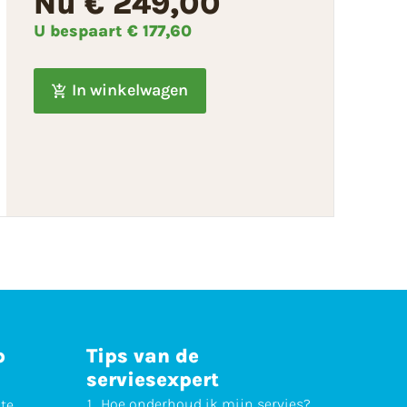
Nu € 249,00
U bespaart
€ 177,60
In winkelwagen
p
Tips van de
serviesexpert
Hoe
onderhoud
ik mijn servies?
ste