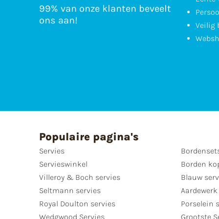
99% van onze klanten beveelt
Persoo
ons aan!
Veilig
Websh
Populaire pagina's
Servies
Bordenset
Servieswinkel
Borden ko
Villeroy & Boch servies
Blauw serv
Seltmann servies
Aardewerk 
Royal Doulton servies
Porselein 
Wedgwood Servies
Grootste S