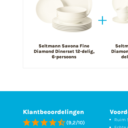
Seltmann Savona Fine
Seltm
Diamond Dinerset 12-delig,
Diamond
6-persoons
de
Klantbeoordelingen
Voord
Ruim 5
(9,2/10)
Echte 