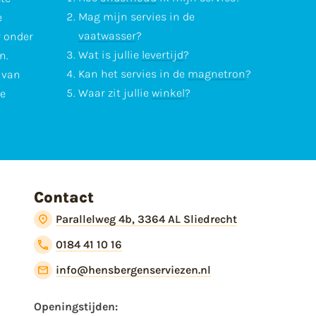
Mag mijn servies in de
e
vaatwasser
?
r onder
Wat is jullie
levertijd
?
n.
Kan het servies in de
magnetron
?
l van
Waar zit jullie
winkel
?
te
Contact
Parallelweg 4b, 3364 AL Sliedrecht
0184 41 10 16
info@hensbergenserviezen.nl
Openingstijden: