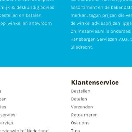
nlijk & deskundig advies
assortiment en de bekendst
 bestellen en betalen
merken, tegen prijzen die ve
op, winkel en showroom
de winkel adviesprijzen ligge
Onlineservies.nl is onderdee
Hensbergen Serviezen V.O.F. 
Sliedrecht.
Klantenservice
s
Bestellen
pen
Betalen
ies
Verzenden
servies
Retourneren
servies
Over ons
ervieswinkel Nederland
Tips