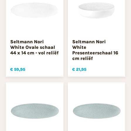
Seltmann Nori
Seltmann Nori
White Ovale schaal
White
44 x 14 cm - vol reliëf
Presenteerschaal 16
cm reliëf
€ 59,95
€ 21,95