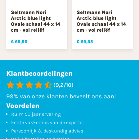
Seltmann Nori
Seltmann Nori
Arctic blue light
Arctic blue light
Ovale schaal 44 x 14
Ovale schaal 44 x 14
cm - vol reliëf
cm - vol reliëf
€ 69,95
€ 69,95
Klantbeoordelingen
(9,2/10)
99% van onze klanten beveelt ons aan!
Voordelen
Ruim 50 jaar ervaring
Echte vakkennis van de experts
Persoonlijk & deskundig advies