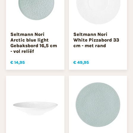
Seltmann Nori
Seltmann Nori
Arctic blue light
White Pizzabord 33
Gebaksbord 16,5 cm
cm - met rand
- vol reliëf
€ 14,95
€ 49,95