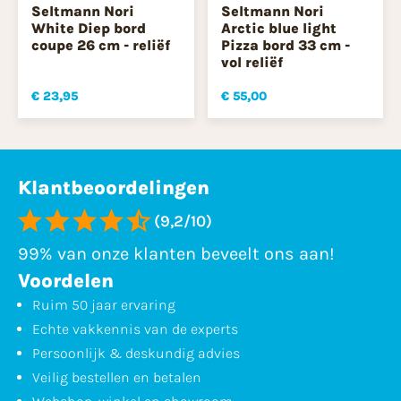
Seltmann Nori
Seltmann Nori
White Diep bord
Arctic blue light
coupe 26 cm - reliëf
Pizza bord 33 cm -
vol reliëf
€ 23,95
€ 55,00
Klantbeoordelingen
(9,2/10)
99% van onze klanten beveelt ons aan!
Voordelen
Ruim 50 jaar ervaring
Echte vakkennis van de experts
Persoonlijk & deskundig advies
Veilig bestellen en betalen