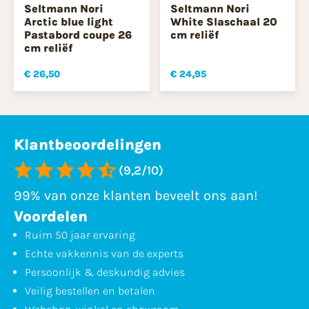
Seltmann Nori
Seltmann Nori
Arctic blue light
White Slaschaal 20
Pastabord coupe 26
cm reliëf
cm reliëf
€ 26,50
€ 24,95
Klantbeoordelingen
(9,2/10)
99% van onze klanten beveelt ons aan!
Voordelen
Ruim 50 jaar ervaring
Echte vakkennis van de experts
Persoonlijk & deskundig advies
Veilig bestellen en betalen