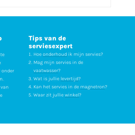
p
Tips van de
serviesexpert
Hoe
onderhoud
ik mijn servies?
ste
Mag mijn servies in de
e
vaatwasser
?
r onder
Wat is jullie
levertijd
?
n.
Kan het servies in de
magnetron
?
l van
Waar zit jullie
winkel
?
te