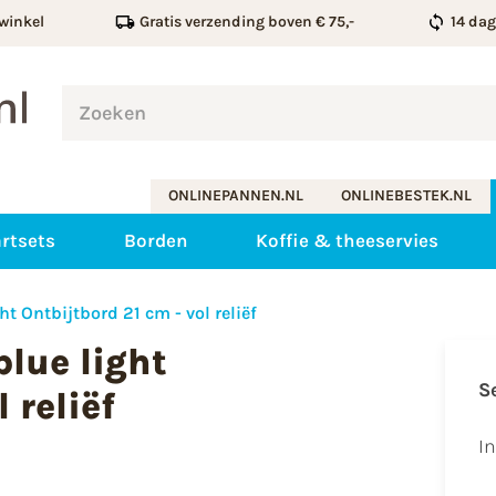
winkel
Gratis verzending boven € 75,-
14 da
ONLINEPANNEN.NL
ONLINEBESTEK.NL
rtsets
Borden
Koffie & theeservies
ht Ontbijtbord 21 cm - vol reliëf
blue light
S
 reliëf
I