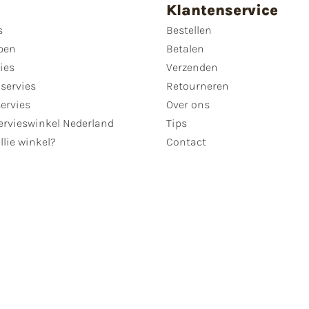
Klantenservice
s
Bestellen
pen
Betalen
ies
Verzenden
servies
Retourneren
servies
Over ons
ervieswinkel Nederland
Tips
llie winkel?
Contact