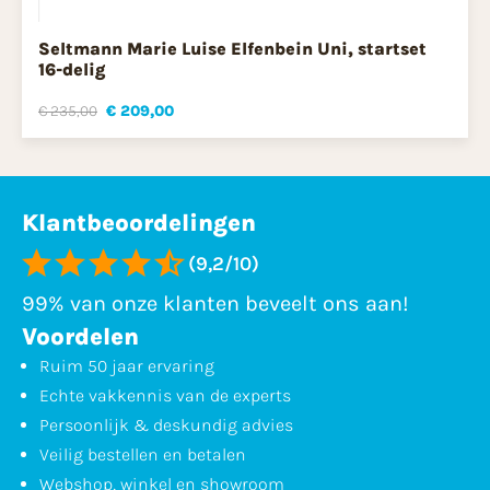
Seltmann Marie Luise Elfenbein Uni, startset
16-delig
€ 235,00
€ 209,00
Klantbeoordelingen
(9,2/10)
99% van onze klanten beveelt ons aan!
Voordelen
Ruim 50 jaar ervaring
Echte vakkennis van de experts
Persoonlijk & deskundig advies
Veilig bestellen en betalen
Webshop, winkel en showroom