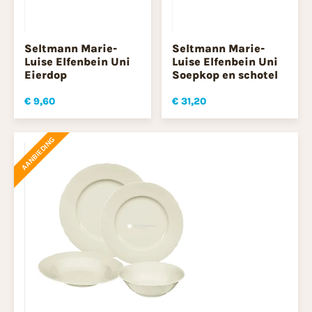
Seltmann Marie-
Seltmann Marie-
Luise Elfenbein Uni
Luise Elfenbein Uni
Eierdop
Soepkop en schotel
€ 9,60
€ 31,20
AANBIEDING