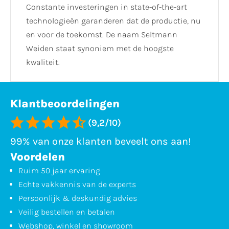
Constante investeringen in state-of-the-art
technologieën garanderen dat de productie, nu
en voor de toekomst. De naam Seltmann
Weiden staat synoniem met de hoogste
kwaliteit.
Klantbeoordelingen
(9,2/10)
99% van onze klanten beveelt ons aan!
Voordelen
Ruim 50 jaar ervaring
Echte vakkennis van de experts
Persoonlijk & deskundig advies
Veilig bestellen en betalen
Webshop, winkel en showroom